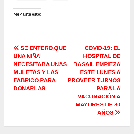
Me gusta esto:
Navegación
SE ENTERO QUE
COVID-19: EL
UNA NIÑA
HOSPITAL DE
de
NECESITABA UNAS
BASAIL EMPIEZA
entradas
MULETAS Y LAS
ESTE LUNES A
FABRICO PARA
PROVEER TURNOS
DONARLAS
PARA LA
VACUNACIÓN A
MAYORES DE 80
AÑOS