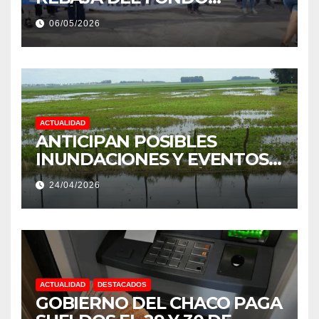
ESTÍMULO A EMPLEADOS DE
06/05/2026
PRODUCCIÓN DE LA
PROVINCIA DEL CHACO
ACTUALIDAD
ANTICIPAN POSIBLES
INUNDACIONES Y EVENTOS
EXTREMOS: “PODRÍA SER UN
24/04/2026
NIÑO MUY IMPORTANTE”
ACTUALIDAD
DESTACADOS
GOBIERNO DEL CHACO PAGA