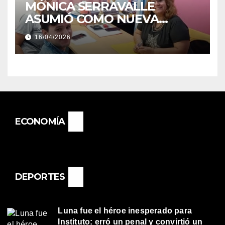
MÓNICA SERRAVALLE
ASUMIÓ COMO NUEVA
DIRECTORA DEL E.E.S. N° 82
16/04/2026
«RENÉ FAVALORO» DE
BASAIL.
ECONOMÍA
DEPORTES
Luna fue el héroe inesperado para
Instituto: erró un penal y convirtió un