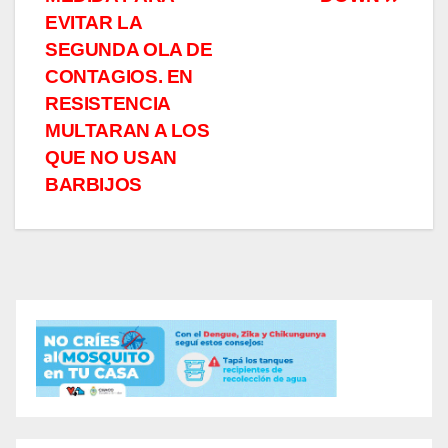
entradas
EVITAR LA
SEGUNDA OLA DE
CONTAGIOS. EN
RESISTENCIA
MULTARAN A LOS
QUE NO USAN
BARBIJOS