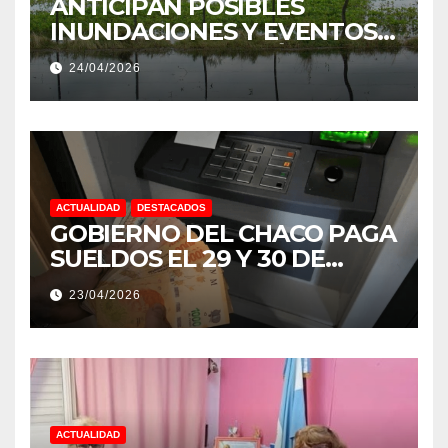
ANTICIPAN POSIBLES
INUNDACIONES Y EVENTOS
EXTREMOS: “PODRÍA SER UN
24/04/2026
NIÑO MUY IMPORTANTE”
ACTUALIDAD
DESTACADOS
GOBIERNO DEL CHACO PAGA
SUELDOS EL 29 Y 30 DE
ABRIL, CON EL 2% DE
23/04/2026
AUMENTO
ACTUALIDAD