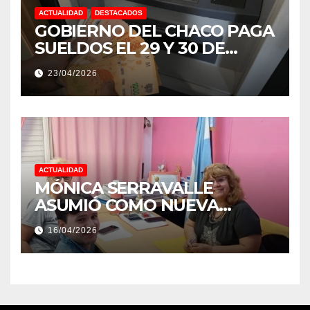
ACTUALIDAD
DESTACADOS
GOBIERNO DEL CHACO PAGA
SUELDOS EL 29 Y 30 DE
ABRIL, CON EL 2% DE
23/04/2026
AUMENTO
ACTUALIDAD
MÓNICA SERRAVALLE
ASUMIÓ COMO NUEVA
DIRECTORA DEL E.E.S. N° 82
16/04/2026
«RENÉ FAVALORO» DE
BASAIL.