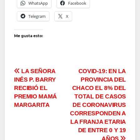
WhatsApp
Facebook
Telegram
X
Me gusta esto:
Navegación
LA SEÑORA
COVID-19: EN LA
INÉS P. BARRY
PROVINCIA DEL
de
RECIBIÓ EL
CHACO EL 8% DEL
entradas
PREMIO MAMÁ
TOTAL DE CASOS
MARGARITA
DE CORONAVIRUS
CORRESPONDEN A
LA FRANJA ETARIA
DE ENTRE 0 Y 19
AÑOS