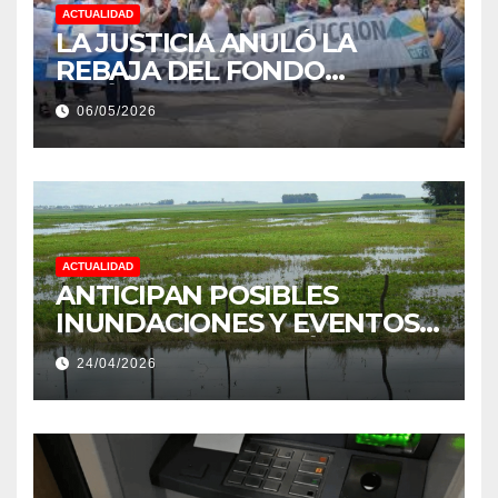
ACTUALIDAD
LA JUSTICIA ANULÓ LA
REBAJA DEL FONDO
ESTÍMULO A EMPLEADOS DE
06/05/2026
PRODUCCIÓN DE LA
PROVINCIA DEL CHACO
ACTUALIDAD
ANTICIPAN POSIBLES
INUNDACIONES Y EVENTOS
EXTREMOS: “PODRÍA SER UN
24/04/2026
NIÑO MUY IMPORTANTE”