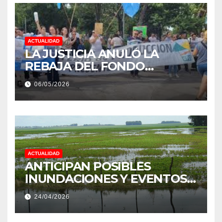
ACTUALIDAD
LA JUSTICIA ANULÓ LA
REBAJA DEL FONDO
ESTÍMULO A EMPLEADOS DE
06/05/2026
PRODUCCIÓN DE LA
PROVINCIA DEL CHACO
ACTUALIDAD
ANTICIPAN POSIBLES
INUNDACIONES Y EVENTOS
EXTREMOS: “PODRÍA SER UN
24/04/2026
NIÑO MUY IMPORTANTE”