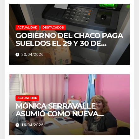
ACTUALIDAD
DESTACADOS
GOBIERNO DEL CHACO PAGA
SUELDOS EL 29 Y 30 DE
ABRIL, CON EL 2% DE
23/04/2026
AUMENTO
ACTUALIDAD
MÓNICA SERRAVALLE
ASUMIÓ COMO NUEVA
DIRECTORA DEL E.E.S. N° 82
16/04/2026
«RENÉ FAVALORO» DE
BASAIL.