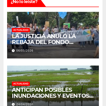
¿No lo leiste?
ACTUALIDAD
LA JUSTICIA ANULÓ LA
REBAJA DEL FONDO
ESTÍMULO A EMPLEADOS DE
06/05/2026
PRODUCCIÓN DE LA
PROVINCIA DEL CHACO
ACTUALIDAD
ANTICIPAN POSIBLES
INUNDACIONES Y EVENTOS
EXTREMOS: “PODRÍA SER UN
24/04/2026