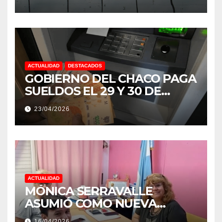
NIÑO MUY IMPORTANTE”
ACTUALIDAD
DESTACADOS
GOBIERNO DEL CHACO PAGA
SUELDOS EL 29 Y 30 DE
ABRIL, CON EL 2% DE
23/04/2026
AUMENTO
ACTUALIDAD
MÓNICA SERRAVALLE
ASUMIÓ COMO NUEVA
DIRECTORA DEL E.E.S. N° 82
16/04/2026