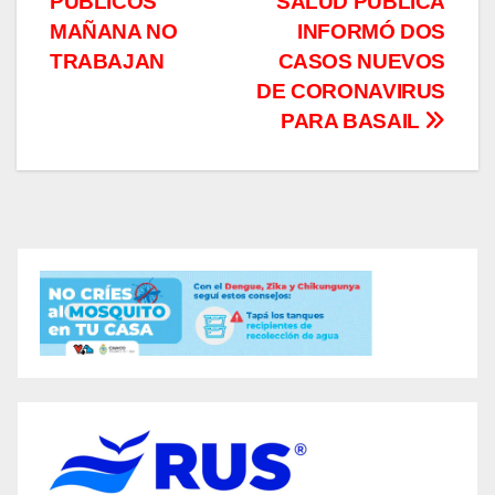
PÚBLICOS
SALUD PÚBLICA
entradas
MAÑANA NO
INFORMÓ DOS
TRABAJAN
CASOS NUEVOS
DE CORONAVIRUS
PARA BASAIL