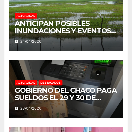
ACTUALIDAD
ANTICIPAN POSIBLES
INUNDACIONES Y EVENTOS
EXTREMOS: “PODRÍA SER UN
24/04/2026
NIÑO MUY IMPORTANTE”
ACTUALIDAD
DESTACADOS
GOBIERNO DEL CHACO PAGA
SUELDOS EL 29 Y 30 DE
ABRIL, CON EL 2% DE
23/04/2026
AUMENTO