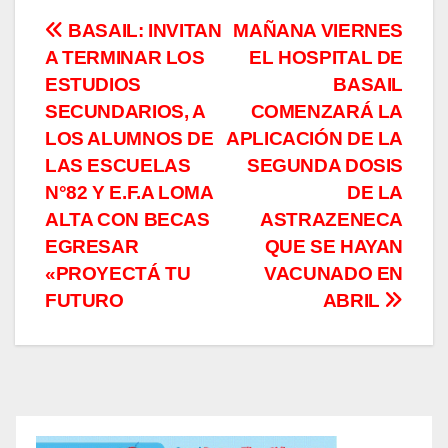
Navegación
BASAIL: INVITAN
MAÑANA VIERNES
A TERMINAR LOS
EL HOSPITAL DE
de
ESTUDIOS
BASAIL
entradas
SECUNDARIOS, A
COMENZARÁ LA
LOS ALUMNOS DE
APLICACIÓN DE LA
LAS ESCUELAS
SEGUNDA DOSIS
N°82 Y E.F.A LOMA
DE LA
ALTA CON BECAS
ASTRAZENECA
EGRESAR
QUE SE HAYAN
«PROYECTÁ TU
VACUNADO EN
FUTURO
ABRIL