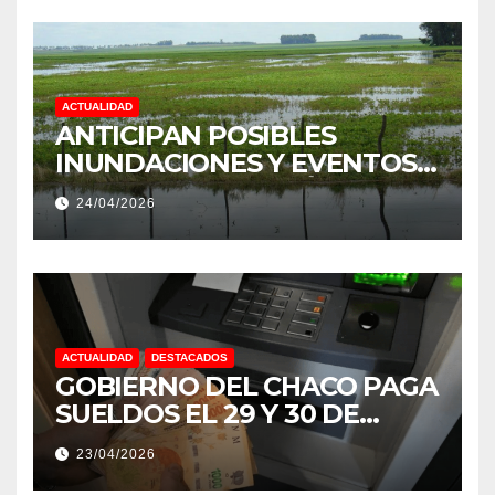
ACTUALIDAD
ANTICIPAN POSIBLES
INUNDACIONES Y EVENTOS
EXTREMOS: “PODRÍA SER UN
24/04/2026
NIÑO MUY IMPORTANTE”
ACTUALIDAD
DESTACADOS
GOBIERNO DEL CHACO PAGA
SUELDOS EL 29 Y 30 DE
ABRIL, CON EL 2% DE
23/04/2026
AUMENTO