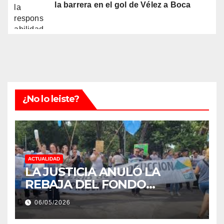
la barrera en el gol de Vélez a Boca
¿No lo leiste?
ACTUALIDAD
LA JUSTICIA ANULÓ LA
REBAJA DEL FONDO
ESTÍMULO A EMPLEADOS DE
06/05/2026
PRODUCCIÓN DE LA
PROVINCIA DEL CHACO