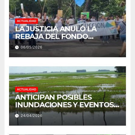
ACTUALIDAD
LA JUSTICIA ANULÓ LA
REBAJA DEL FONDO
ESTÍMULO A EMPLEADOS DE
06/05/2026
PRODUCCIÓN DE LA
PROVINCIA DEL CHACO
ACTUALIDAD
ANTICIPAN POSIBLES
INUNDACIONES Y EVENTOS
EXTREMOS: “PODRÍA SER UN
24/04/2026
NIÑO MUY IMPORTANTE”