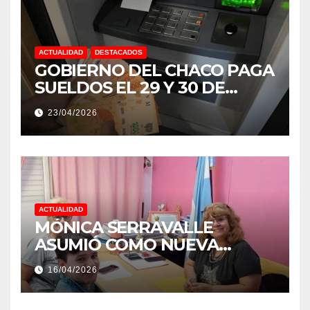
ACTUALIDAD
DESTACADOS
GOBIERNO DEL CHACO PAGA
SUELDOS EL 29 Y 30 DE
ABRIL, CON EL 2% DE
23/04/2026
AUMENTO
ACTUALIDAD
MÓNICA SERRAVALLE
ASUMIÓ COMO NUEVA
DIRECTORA DEL E.E.S. N° 82
16/04/2026
«RENÉ FAVALORO» DE
BASAIL.