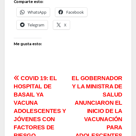
Comparte esto:
WhatsApp
Facebook
Telegram
X
Me gusta esto:
Navegación
COVID 19: EL
EL GOBERNADOR
HOSPITAL DE
Y LA MINISTRA DE
de
BASAIL YA
SALUD
entradas
VACUNA
ANUNCIARON EL
ADOLESCENTES Y
INICIO DE LA
JÓVENES CON
VACUNACIÓN
FACTORES DE
PARA
RIESGO
ADOLESCENTES