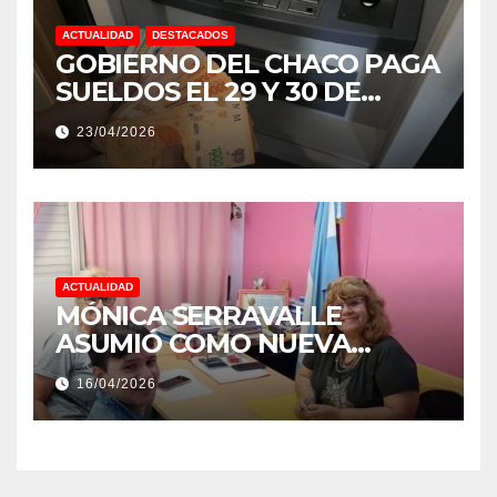
ACTUALIDAD
DESTACADOS
GOBIERNO DEL CHACO PAGA
SUELDOS EL 29 Y 30 DE
ABRIL, CON EL 2% DE
23/04/2026
AUMENTO
ACTUALIDAD
MÓNICA SERRAVALLE
ASUMIÓ COMO NUEVA
DIRECTORA DEL E.E.S. N° 82
16/04/2026
«RENÉ FAVALORO» DE
BASAIL.