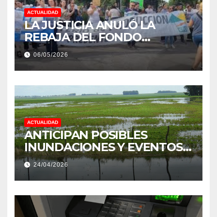
ACTUALIDAD
LA JUSTICIA ANULÓ LA
REBAJA DEL FONDO
ESTÍMULO A EMPLEADOS DE
06/05/2026
PRODUCCIÓN DE LA
PROVINCIA DEL CHACO
ACTUALIDAD
ANTICIPAN POSIBLES
INUNDACIONES Y EVENTOS
EXTREMOS: “PODRÍA SER UN
24/04/2026
NIÑO MUY IMPORTANTE”