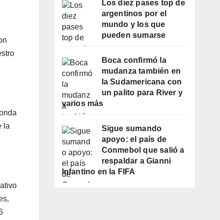
Los diez pases top de
argentinos por el
mundo y los que
pueden sumarse
on
stro
Boca confirmó la
mudanza también en
la Sudamericana con
un palito para River y
varios más
Honda
 la
Sigue sumando
apoyo: el país de
Conmebol que salió a
respaldar a Gianni
Infantino en la FIFA
ativo
es,
6