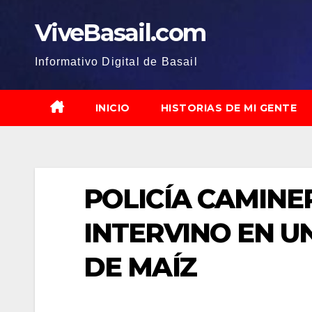
Saltar
ViveBasail.com
al
contenido
Informativo Digital de Basail
INICIO
HISTORIAS DE MI GENTE
POLICÍA CAMINE
INTERVINO EN U
DE MAÍZ