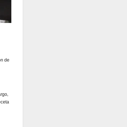
n
ón de
rgo,
eceta