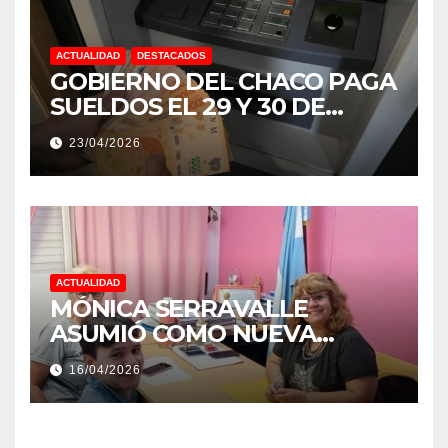
ACTUALIDAD
DESTACADOS
GOBIERNO DEL CHACO PAGA
SUELDOS EL 29 Y 30 DE
ABRIL, CON EL 2% DE
23/04/2026
AUMENTO
ACTUALIDAD
MÓNICA SERRAVALLE
ASUMIÓ COMO NUEVA
DIRECTORA DEL E.E.S. N° 82
16/04/2026
«RENÉ FAVALORO» DE
BASAIL.