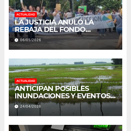
ACTUALIDAD
LA JUSTICIA ANULÓ LA
REBAJA DEL FONDO
ESTÍMULO A EMPLEADOS DE
06/05/2026
PRODUCCIÓN DE LA
PROVINCIA DEL CHACO
ACTUALIDAD
ANTICIPAN POSIBLES
INUNDACIONES Y EVENTOS
EXTREMOS: “PODRÍA SER UN
24/04/2026
NIÑO MUY IMPORTANTE”