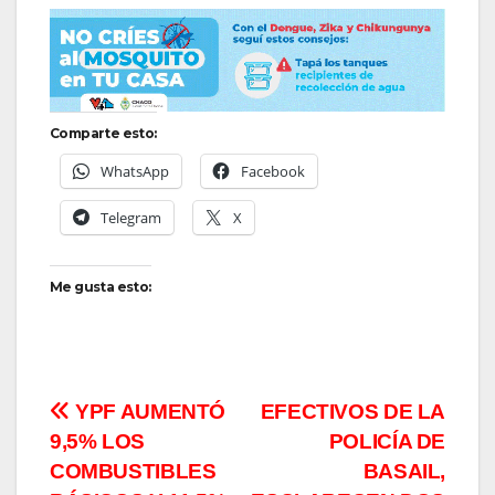
Comparte esto:
WhatsApp
Facebook
Telegram
X
Me gusta esto:
Navegación
YPF AUMENTÓ
EFECTIVOS DE LA
9,5% LOS
POLICÍA DE
de
COMBUSTIBLES
BASAIL,