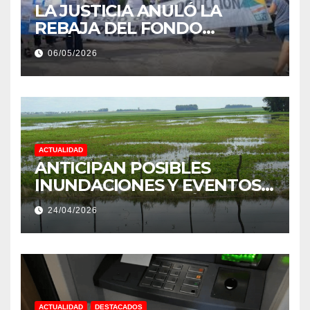
LA JUSTICIA ANULÓ LA
REBAJA DEL FONDO
ESTÍMULO A EMPLEADOS DE
06/05/2026
PRODUCCIÓN DE LA
PROVINCIA DEL CHACO
ACTUALIDAD
ANTICIPAN POSIBLES
INUNDACIONES Y EVENTOS
EXTREMOS: “PODRÍA SER UN
24/04/2026
NIÑO MUY IMPORTANTE”
ACTUALIDAD
DESTACADOS