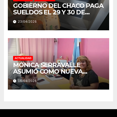
GOBIERNO DEL CHACO PAGA
SUELDOS EL 29 Y 30 DE
ABRIL, CON EL 2% DE
23/04/2026
AUMENTO
ACTUALIDAD
MÓNICA SERRAVALLE
ASUMIÓ COMO NUEVA
DIRECTORA DEL E.E.S. N° 82
16/04/2026
«RENÉ FAVALORO» DE
BASAIL.