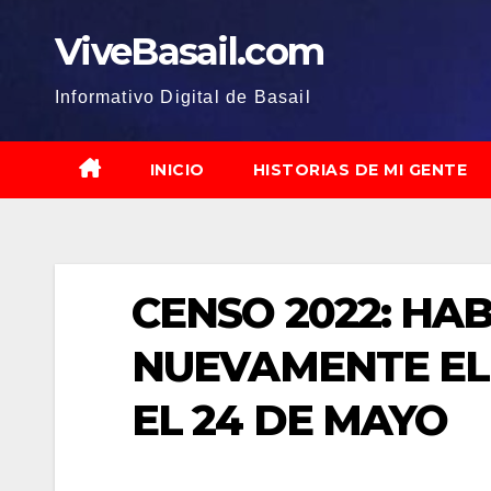
Saltar
ViveBasail.com
al
contenido
Informativo Digital de Basail
INICIO
HISTORIAS DE MI GENTE
CENSO 2022: HA
NUEVAMENTE EL 
EL 24 DE MAYO