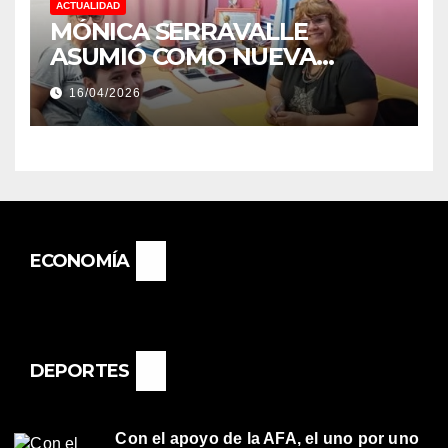
ACTUALIDAD
MÓNICA SERRAVALLE
ASUMIÓ COMO NUEVA
DIRECTORA DEL E.E.S. N° 82
16/04/2026
«RENÉ FAVALORO» DE
BASAIL.
ECONOMÍA
DEPORTES
Con el apoyo de la AFA, el uno por uno