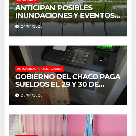
ANTICIPAN POSIBLES
INUNDACIONES Y EVENTOS
EXTREMOS: “PODRÍA SER UN
24/04/2026
NIÑO MUY IMPORTANTE”
ACTUALIDAD
DESTACADOS
GOBIERNO DEL CHACO PAGA
SUELDOS EL 29 Y 30 DE
ABRIL, CON EL 2% DE
23/04/2026
AUMENTO