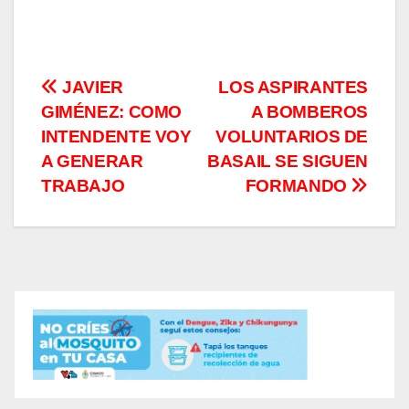
Navegación
JAVIER
LOS ASPIRANTES
GIMÉNEZ: COMO
A BOMBEROS
de
INTENDENTE VOY
VOLUNTARIOS DE
entradas
A GENERAR
BASAIL SE SIGUEN
TRABAJO
FORMANDO