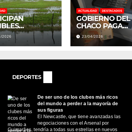
DAD
ACTUALIDAD
DESTACADOS
ICIPAN
GOBIERNO DEL
IBLES
CHACO PAGA
NDACIONES Y
SUELDOS EL 29 
4/2026
23/04/2026
NTOS
DE ABRIL, CON 
REMOS:
2% DE AUMENT
DRÍA SER UN
O MUY
ORTANTE”
DEPORTES
De ser uno de los clubes más ricos
del mundo a perder a la mayoría de
sus figuras
El Newcastle, que tiene avanzadas las
negociaciones con el Arsenal por
Guimarães, tendría a todas sus estrellas en nuevos