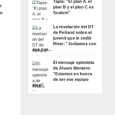
Tapia: "El plan A, el
e
plan B y el plan C es
Scaloni"
lo
La revelación del DT
de Peñarol sobre el
juvenil que le cedió
River: "Jodíamos con
que nos...
El mensaje optimista
de Álvaro Montero:
"Estamos en busca
de ser ese equipo
ideal"