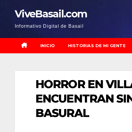
Saltar
ViveBasail.com
al
contenido
Informativo Digital de Basail
INICIO
HISTORIAS DE MI GENTE
HORROR EN VIL
ENCUENTRAN SIN
BASURAL