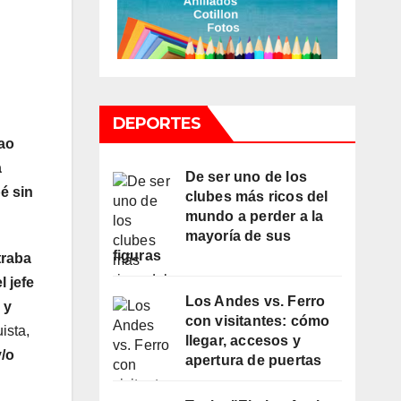
DEPORTES
lao
a
De ser uno de los
é sin
clubes más ricos del
mundo a perder a la
mayoría de sus
figuras
traba
l jefe
Los Andes vs. Ferro
 y
con visitantes: cómo
ista,
llegar, accesos y
y/o
apertura de puertas