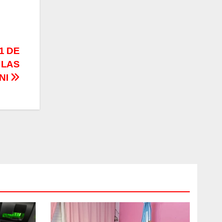
1 DE
 LAS
NI