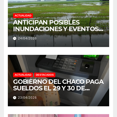
ACTUALIDAD
ANTICIPAN POSIBLES
INUNDACIONES Y EVENTOS
EXTREMOS: “PODRÍA SER UN
24/04/2026
NIÑO MUY IMPORTANTE”
ACTUALIDAD
DESTACADOS
GOBIERNO DEL CHACO PAGA
SUELDOS EL 29 Y 30 DE
ABRIL, CON EL 2% DE
23/04/2026
AUMENTO