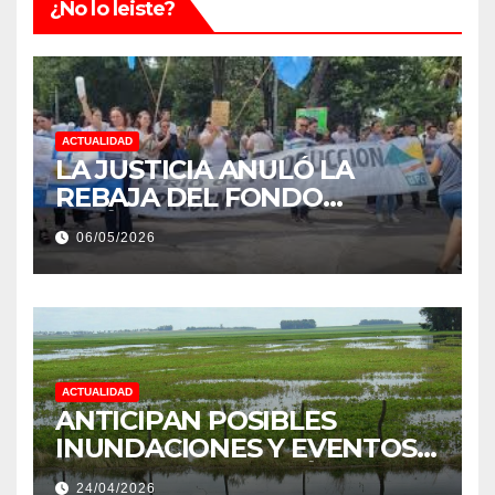
¿No lo leiste?
ACTUALIDAD
LA JUSTICIA ANULÓ LA
REBAJA DEL FONDO
ESTÍMULO A EMPLEADOS DE
06/05/2026
PRODUCCIÓN DE LA
PROVINCIA DEL CHACO
ACTUALIDAD
ANTICIPAN POSIBLES
INUNDACIONES Y EVENTOS
EXTREMOS: “PODRÍA SER UN
24/04/2026