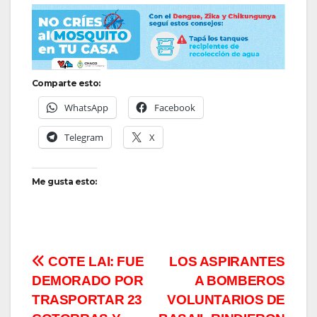
Comparte esto:
WhatsApp
Facebook
Telegram
X
Me gusta esto:
Navegación
COTE LAI: FUE
LOS ASPIRANTES
DEMORADO POR
A BOMBEROS
de
TRASPORTAR 23
VOLUNTARIOS DE