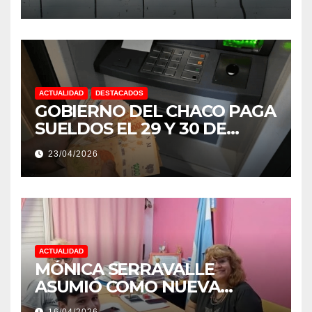
NIÑO MUY IMPORTANTE”
ACTUALIDAD
DESTACADOS
GOBIERNO DEL CHACO PAGA
SUELDOS EL 29 Y 30 DE
ABRIL, CON EL 2% DE
23/04/2026
AUMENTO
ACTUALIDAD
MÓNICA SERRAVALLE
ASUMIÓ COMO NUEVA
DIRECTORA DEL E.E.S. N° 82