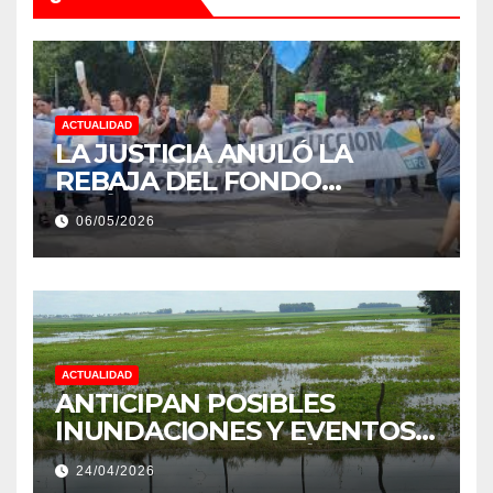
ACTUALIDAD
LA JUSTICIA ANULÓ LA
REBAJA DEL FONDO
ESTÍMULO A EMPLEADOS DE
06/05/2026
PRODUCCIÓN DE LA
PROVINCIA DEL CHACO
ACTUALIDAD
ANTICIPAN POSIBLES
INUNDACIONES Y EVENTOS
EXTREMOS: “PODRÍA SER UN
24/04/2026
NIÑO MUY IMPORTANTE”