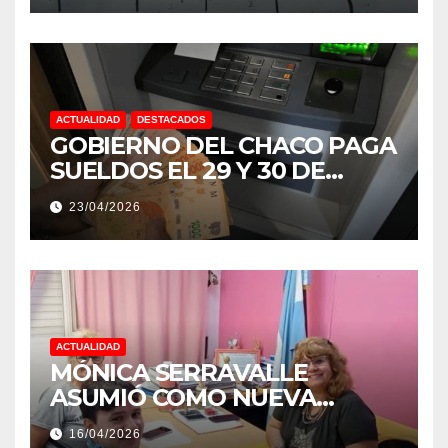
ACTUALIDAD
DESTACADOS
GOBIERNO DEL CHACO PAGA
SUELDOS EL 29 Y 30 DE
ABRIL, CON EL 2% DE
23/04/2026
AUMENTO
ACTUALIDAD
MÓNICA SERRAVALLE
ASUMIÓ COMO NUEVA
DIRECTORA DEL E.E.S. N° 82
16/04/2026
«RENÉ FAVALORO» DE