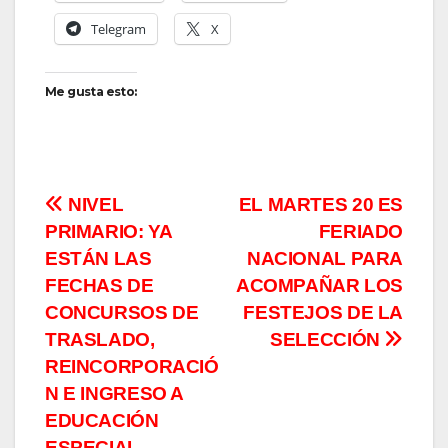
Telegram
X
Me gusta esto:
Navegación
NIVEL
EL MARTES 20 ES
PRIMARIO: YA
FERIADO
de
ESTÁN LAS
NACIONAL PARA
entradas
FECHAS DE
ACOMPAÑAR LOS
CONCURSOS DE
FESTEJOS DE LA
TRASLADO,
SELECCIÓN
REINCORPORACIÓ
N E INGRESO A
EDUCACIÓN
ESPECIAL