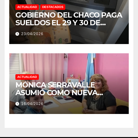
ACTUALIDAD
DESTACADOS
GOBIERNO DEL CHACO PAGA
SUELDOS EL 29 Y 30 DE
ABRIL, CON EL 2% DE
23/04/2026
AUMENTO
ACTUALIDAD
MÓNICA SERRAVALLE
ASUMIÓ COMO NUEVA
DIRECTORA DEL E.E.S. N° 82
16/04/2026
«RENÉ FAVALORO» DE
BASAIL.