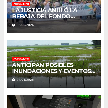
ACTUALIDAD
LA JUSTICIA ANULÓ LA
REBAJA DEL FONDO
ESTÍMULO A EMPLEADOS DE
06/05/2026
PRODUCCIÓN DE LA
PROVINCIA DEL CHACO
ACTUALIDAD
ANTICIPAN POSIBLES
INUNDACIONES Y EVENTOS
EXTREMOS: “PODRÍA SER UN
24/04/2026
NIÑO MUY IMPORTANTE”