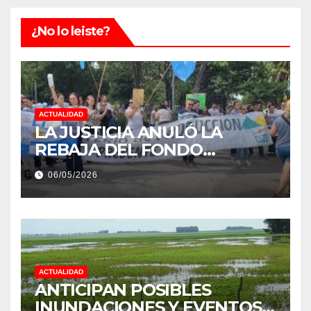
¿No lo leiste?
ACTUALIDAD
LA JUSTICIA ANULÓ LA
REBAJA DEL FONDO
ESTÍMULO A EMPLEADOS DE
06/05/2026
PRODUCCIÓN DE LA
PROVINCIA DEL CHACO
ACTUALIDAD
ANTICIPAN POSIBLES
INUNDACIONES Y EVENTOS