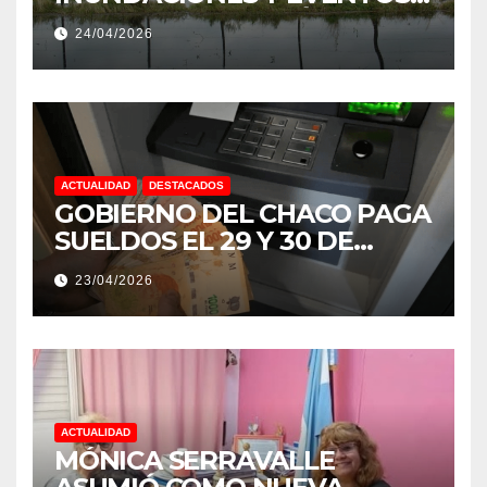
EXTREMOS: “PODRÍA SER UN
24/04/2026
NIÑO MUY IMPORTANTE”
ACTUALIDAD
DESTACADOS
GOBIERNO DEL CHACO PAGA
SUELDOS EL 29 Y 30 DE
ABRIL, CON EL 2% DE
23/04/2026
AUMENTO
ACTUALIDAD
MÓNICA SERRAVALLE