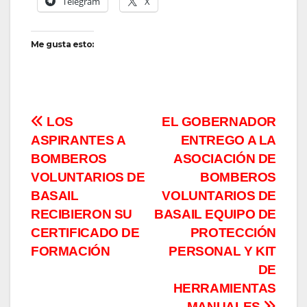
Telegram
X
Me gusta esto:
Navegación
LOS
EL GOBERNADOR
ASPIRANTES A
ENTREGO A LA
de
BOMBEROS
ASOCIACIÓN DE
entradas
VOLUNTARIOS DE
BOMBEROS
BASAIL
VOLUNTARIOS DE
RECIBIERON SU
BASAIL EQUIPO DE
CERTIFICADO DE
PROTECCIÓN
FORMACIÓN
PERSONAL Y KIT
DE
HERRAMIENTAS
MANUALES