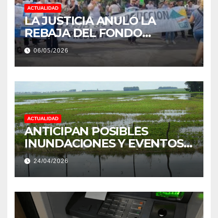
ACTUALIDAD
LA JUSTICIA ANULÓ LA
REBAJA DEL FONDO
ESTÍMULO A EMPLEADOS DE
06/05/2026
PRODUCCIÓN DE LA
PROVINCIA DEL CHACO
ACTUALIDAD
ANTICIPAN POSIBLES
INUNDACIONES Y EVENTOS
EXTREMOS: “PODRÍA SER UN
24/04/2026
NIÑO MUY IMPORTANTE”