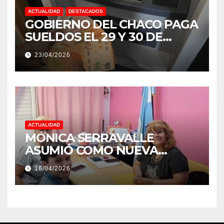
ACTUALIDAD
DESTACADOS
GOBIERNO DEL CHACO PAGA
SUELDOS EL 29 Y 30 DE
ABRIL, CON EL 2% DE
23/04/2026
AUMENTO
ACTUALIDAD
MÓNICA SERRAVALLE
ASUMIÓ COMO NUEVA
DIRECTORA DEL E.E.S. N° 82
16/04/2026
«RENÉ FAVALORO» DE
BASAIL.