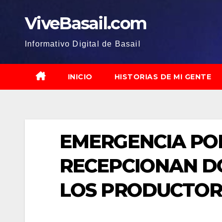
Saltar
ViveBasail.com
al
contenido
Informativo Digital de Basail
INICIO
HISTORIAS DE MI GENTE
EMERGENCIA POR
RECEPCIONAN D
LOS PRODUCTOR