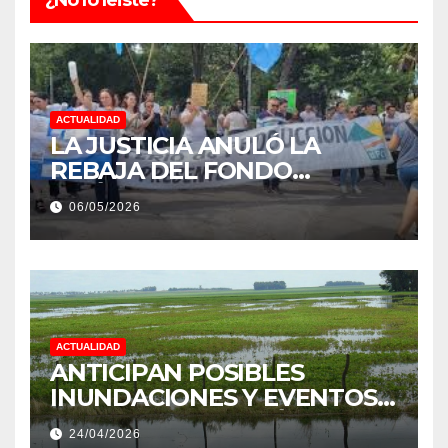
ACTUALIDAD
LA JUSTICIA ANULÓ LA
REBAJA DEL FONDO
ESTÍMULO A EMPLEADOS DE
06/05/2026
PRODUCCIÓN DE LA
PROVINCIA DEL CHACO
ACTUALIDAD
ANTICIPAN POSIBLES
INUNDACIONES Y EVENTOS
EXTREMOS: “PODRÍA SER UN
24/04/2026
NIÑO MUY IMPORTANTE”