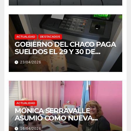
ACTUALIDAD
DESTACADOS
GOBIERNO DEL CHACO PAGA
SUELDOS EL 29 Y 30 DE
ABRIL, CON EL 2% DE
23/04/2026
AUMENTO
ACTUALIDAD
MÓNICA SERRAVALLE
ASUMIÓ COMO NUEVA
DIRECTORA DEL E.E.S. N° 82
16/04/2026