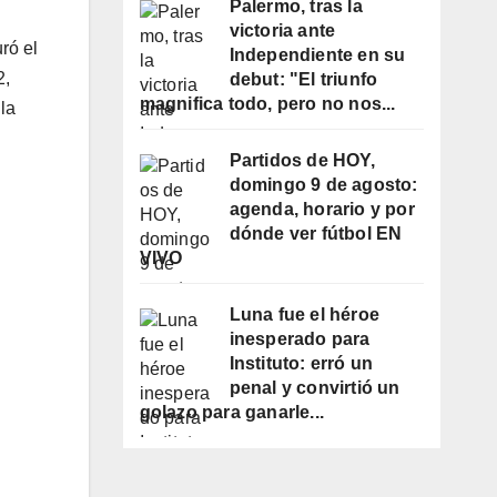
Palermo, tras la
l
victoria ante
ró el
Independiente en su
2,
debut: "El triunfo
magnifica todo, pero no nos...
la
Partidos de HOY,
domingo 9 de agosto:
agenda, horario y por
dónde ver fútbol EN
VIVO
Luna fue el héroe
inesperado para
Instituto: erró un
penal y convirtió un
golazo para ganarle...