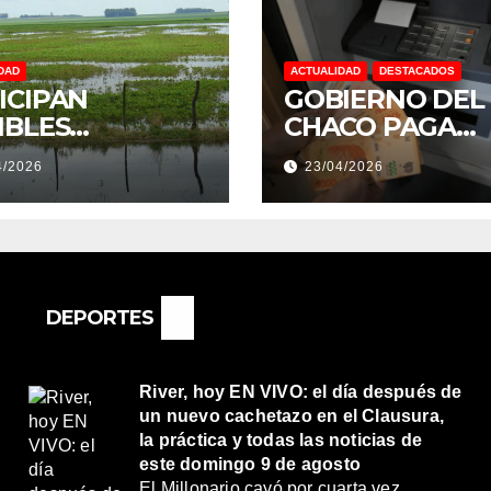
DAD
ACTUALIDAD
DESTACADOS
ICIPAN
GOBIERNO DEL
IBLES
CHACO PAGA
NDACIONES Y
SUELDOS EL 29 
4/2026
23/04/2026
NTOS
DE ABRIL, CON 
REMOS:
2% DE AUMENT
DRÍA SER UN
O MUY
ORTANTE”
DEPORTES
River, hoy EN VIVO: el día después de
un nuevo cachetazo en el Clausura,
la práctica y todas las noticias de
este domingo 9 de agosto
El Millonario cayó por cuarta vez