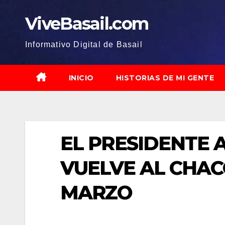
Saltar
ViveBasail.com
al
contenido
Informativo Digital de Basail
INICIO
HISTORIAS DE MI GENTE
EL PRESIDENTE
VUELVE AL CHAC
MARZO