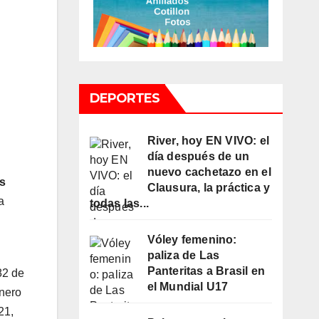
DEPORTES
River, hoy EN VIVO: el
día después de un
nuevo cachetazo en el
s
Clausura, la práctica y
a
todas las...
Vóley femenino:
paliza de Las
Panteritas a Brasil en
82 de
el Mundial U17
enero
21,