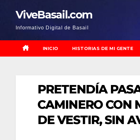
Saltar
ViveBasail.com
al
contenido
Informativo Digital de Basail
INICIO
HISTORIAS DE MI GENTE
PRETENDÍA PAS
CAMINERO CON 
DE VESTIR, SIN