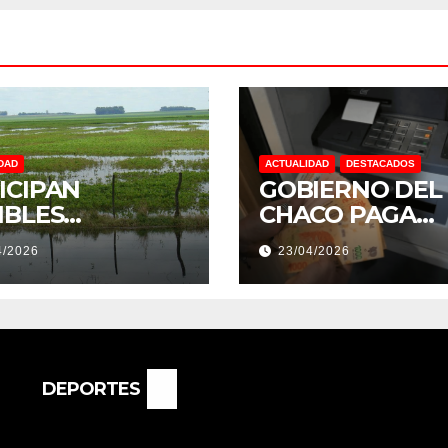
DAD
ACTUALIDAD
DESTACADOS
ICIPAN
GOBIERNO DEL
IBLES
CHACO PAGA
NDACIONES Y
SUELDOS EL 29 
4/2026
23/04/2026
NTOS
DE ABRIL, CON 
REMOS:
2% DE AUMENT
DRÍA SER UN
O MUY
ORTANTE”
DEPORTES