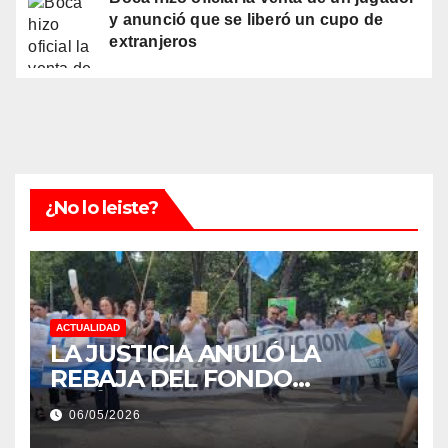
y anunció que se liberó un cupo de
extranjeros
¿No lo leiste?
ACTUALIDAD
LA JUSTICIA ANULÓ LA
REBAJA DEL FONDO
ESTÍMULO A EMPLEADOS DE
06/05/2026
PRODUCCIÓN DE LA