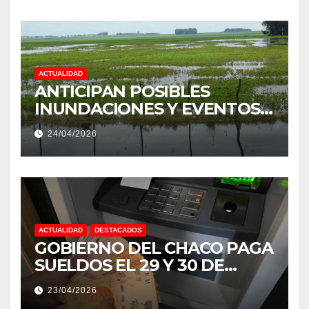
PROVINCIA DEL CHACO
ACTUALIDAD
ANTICIPAN POSIBLES
INUNDACIONES Y EVENTOS
EXTREMOS: “PODRÍA SER UN
24/04/2026
NIÑO MUY IMPORTANTE”
ACTUALIDAD
DESTACADOS
GOBIERNO DEL CHACO PAGA
SUELDOS EL 29 Y 30 DE
ABRIL, CON EL 2% DE
23/04/2026
AUMENTO