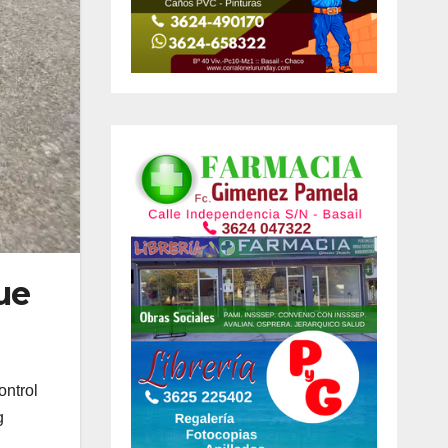
ue
ontrol
g