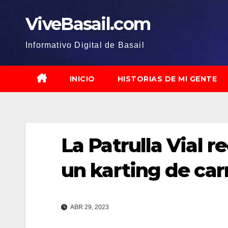
Saltar
ViveBasail.com
al
contenido
Informativo Digital de Basail
INICIO
HISTORIAS DE MI GENTE
La Patrulla Vial r
un karting de car
ABR 29, 2023