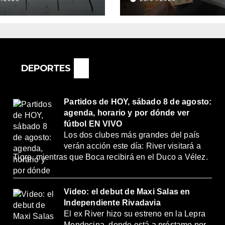
NTOS
DE ABRIL, CON 
REMOS:
2% DE AUMENT
DRÍA SER UN
O MUY
ORTANTE”
DEPORTES
Partidos de HOY, sábado 8 de agosto:
agenda, horario y por dónde ver
fútbol EN VIVO
Los dos clubes más grandes del país
verán acción este día: River visitará a
Tigre, mientras que Boca recibirá en el Duco a Vélez.
Video: el debut de Maxi Salas en
Independiente Rivadavia
El ex River hizo su estreno en la Lepra
Mendocina, donde está a préstamo por