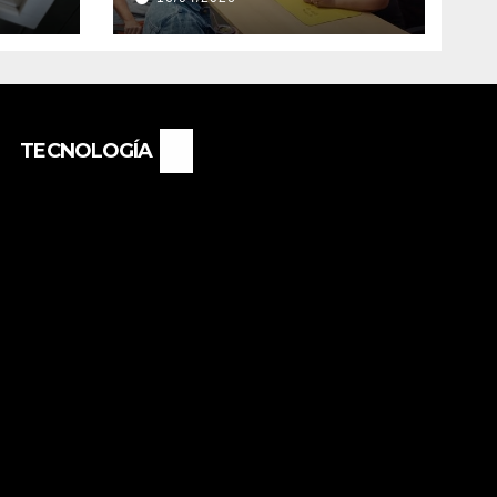
EL
NUEVA DIRECTORA
O
DEL E.E.S. N° 82
«RENÉ FAVALORO»
DE BASAIL.
TECNOLOGÍA