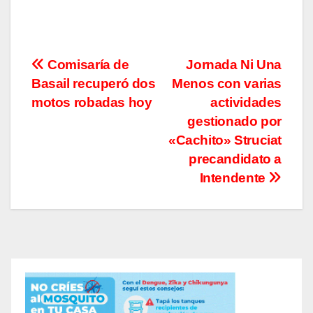
Navegación
Comisaría de
Jornada Ni Una
Basail recuperó dos
Menos con varias
de
motos robadas hoy
actividades
entradas
gestionado por
«Cachito» Struciat
precandidato a
Intendente