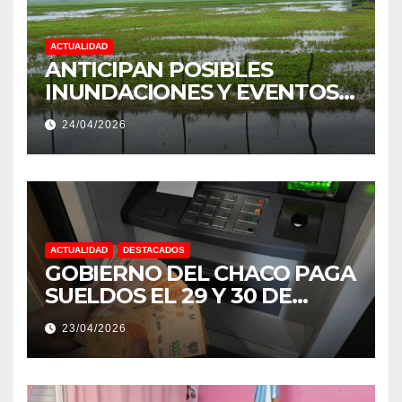
ACTUALIDAD
ANTICIPAN POSIBLES
INUNDACIONES Y EVENTOS
EXTREMOS: “PODRÍA SER UN
24/04/2026
NIÑO MUY IMPORTANTE”
ACTUALIDAD
DESTACADOS
GOBIERNO DEL CHACO PAGA
SUELDOS EL 29 Y 30 DE
ABRIL, CON EL 2% DE
23/04/2026
AUMENTO