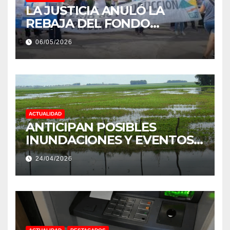
LA JUSTICIA ANULÓ LA
REBAJA DEL FONDO
ESTÍMULO A EMPLEADOS DE
06/05/2026
PRODUCCIÓN DE LA
PROVINCIA DEL CHACO
ACTUALIDAD
ANTICIPAN POSIBLES
INUNDACIONES Y EVENTOS
EXTREMOS: “PODRÍA SER UN
24/04/2026
NIÑO MUY IMPORTANTE”