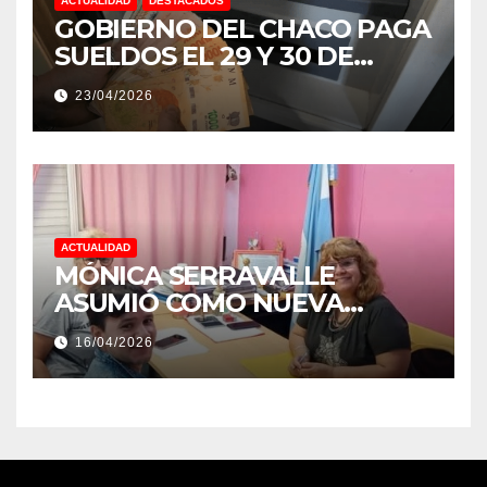
ACTUALIDAD
DESTACADOS
GOBIERNO DEL CHACO PAGA
SUELDOS EL 29 Y 30 DE
ABRIL, CON EL 2% DE
23/04/2026
AUMENTO
ACTUALIDAD
MÓNICA SERRAVALLE
ASUMIÓ COMO NUEVA
DIRECTORA DEL E.E.S. N° 82
16/04/2026
«RENÉ FAVALORO» DE
BASAIL.