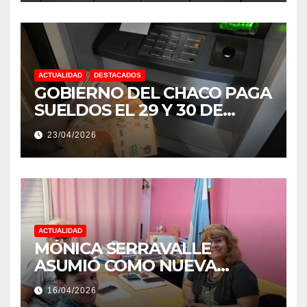
ACTUALIDAD
DESTACADOS
GOBIERNO DEL CHACO PAGA
SUELDOS EL 29 Y 30 DE
ABRIL, CON EL 2% DE
23/04/2026
AUMENTO
ACTUALIDAD
MÓNICA SERRAVALLE
ASUMIÓ COMO NUEVA
DIRECTORA DEL E.E.S. N° 82
16/04/2026
«RENÉ FAVALORO» DE