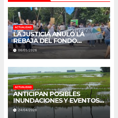
ACTUALIDAD
LA JUSTICIA ANULÓ LA
REBAJA DEL FONDO
ESTÍMULO A EMPLEADOS DE
06/05/2026
PRODUCCIÓN DE LA
PROVINCIA DEL CHACO
ACTUALIDAD
ANTICIPAN POSIBLES
INUNDACIONES Y EVENTOS
EXTREMOS: “PODRÍA SER UN
24/04/2026
NIÑO MUY IMPORTANTE”