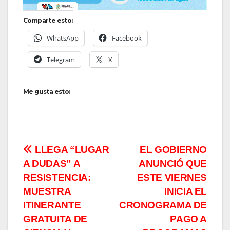
Comparte esto:
WhatsApp
Facebook
Telegram
X
Me gusta esto:
Navegación
LLEGA “LUGAR
EL GOBIERNO
A DUDAS” A
ANUNCIÓ QUE
de
RESISTENCIA:
ESTE VIERNES
entradas
MUESTRA
INICIA EL
ITINERANTE
CRONOGRAMA DE
GRATUITA DE
PAGO A