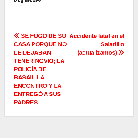
Me gusta esto:
Navegación
SE FUGO DE SU
Accidente fatal en el
CASA PORQUE NO
Saladillo
de
LE DEJABAN
(actualizamos)
entradas
TENER NOVIO; LA
POLICÍA DE
BASAIL LA
ENCONTRO Y LA
ENTREGÓ A SUS
PADRES