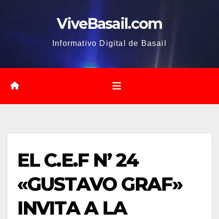
Saltar
ViveBasail.com
al
contenido
Informativo Digital de Basail
EL C.E.F N’ 24
«GUSTAVO GRAF»
INVITA A LA