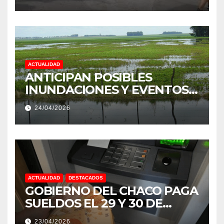
PRODUCCIÓN DE LA
PROVINCIA DEL CHACO
ACTUALIDAD
ANTICIPAN POSIBLES
INUNDACIONES Y EVENTOS
EXTREMOS: “PODRÍA SER UN
24/04/2026
NIÑO MUY IMPORTANTE”
ACTUALIDAD
DESTACADOS
GOBIERNO DEL CHACO PAGA
SUELDOS EL 29 Y 30 DE
ABRIL, CON EL 2% DE
23/04/2026