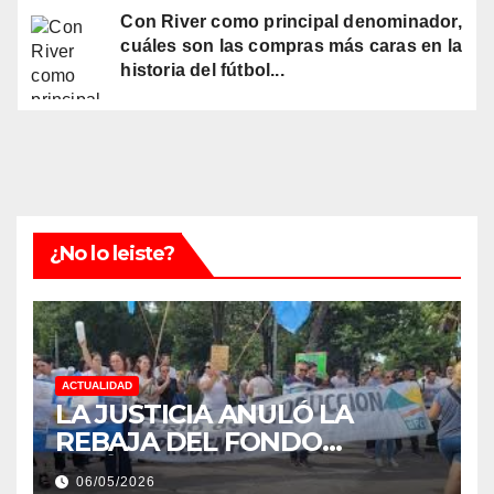
Con River como principal denominador,
cuáles son las compras más caras en la
historia del fútbol...
¿No lo leiste?
ACTUALIDAD
LA JUSTICIA ANULÓ LA
REBAJA DEL FONDO
ESTÍMULO A EMPLEADOS DE
06/05/2026