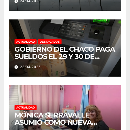
24/04/2026
NIÑO MUY IMPORTANTE”
ACTUALIDAD
DESTACADOS
GOBIERNO DEL CHACO PAGA
SUELDOS EL 29 Y 30 DE
ABRIL, CON EL 2% DE
23/04/2026
AUMENTO
ACTUALIDAD
MÓNICA SERRAVALLE
ASUMIÓ COMO NUEVA
DIRECTORA DEL E.E.S. N° 82