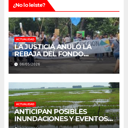
¿No lo leiste?
ACTUALIDAD
LA JUSTICIA ANULÓ LA
REBAJA DEL FONDO
ESTÍMULO A EMPLEADOS DE
06/05/2026
PRODUCCIÓN DE LA
PROVINCIA DEL CHACO
ACTUALIDAD
ANTICIPAN POSIBLES
INUNDACIONES Y EVENTOS
EXTREMOS: “PODRÍA SER UN