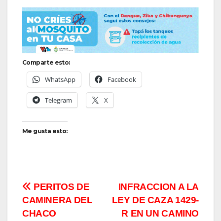
Comparte esto:
WhatsApp
Facebook
Telegram
X
Me gusta esto:
Navegación
PERITOS DE
INFRACCION A LA
CAMINERA DEL
LEY DE CAZA 1429-
de
CHACO
R EN UN CAMINO