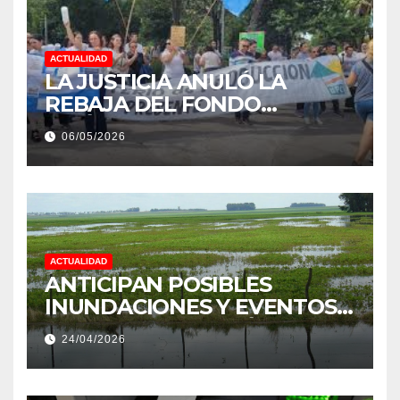
ACTUALIDAD
LA JUSTICIA ANULÓ LA
REBAJA DEL FONDO
ESTÍMULO A EMPLEADOS DE
06/05/2026
PRODUCCIÓN DE LA
PROVINCIA DEL CHACO
ACTUALIDAD
ANTICIPAN POSIBLES
INUNDACIONES Y EVENTOS
EXTREMOS: “PODRÍA SER UN
24/04/2026
NIÑO MUY IMPORTANTE”