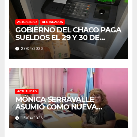
ACTUALIDAD
DESTACADOS
GOBIERNO DEL CHACO PAGA
SUELDOS EL 29 Y 30 DE
ABRIL, CON EL 2% DE
23/04/2026
AUMENTO
ACTUALIDAD
MÓNICA SERRAVALLE
ASUMIÓ COMO NUEVA
DIRECTORA DEL E.E.S. N° 82
16/04/2026
«RENÉ FAVALORO» DE
BASAIL.