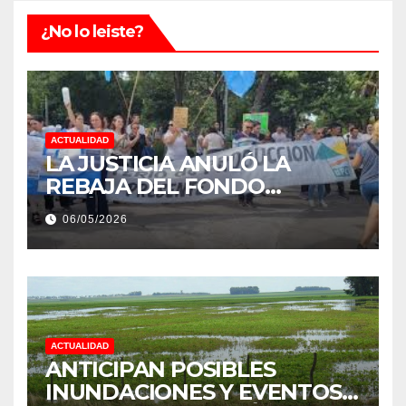
¿No lo leiste?
ACTUALIDAD
LA JUSTICIA ANULÓ LA
REBAJA DEL FONDO
ESTÍMULO A EMPLEADOS DE
06/05/2026
PRODUCCIÓN DE LA
PROVINCIA DEL CHACO
ACTUALIDAD
ANTICIPAN POSIBLES
INUNDACIONES Y EVENTOS