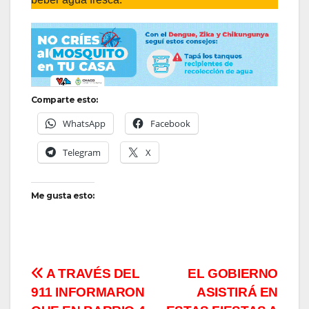
Comparte esto:
WhatsApp
Facebook
Telegram
X
Me gusta esto:
Navegación
A TRAVÉS DEL
EL GOBIERNO
911 INFORMARON
ASISTIRÁ EN
de