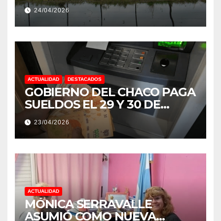
EXTREMOS: “PODRÍA SER UN
24/04/2026
NIÑO MUY IMPORTANTE”
ACTUALIDAD
DESTACADOS
GOBIERNO DEL CHACO PAGA
SUELDOS EL 29 Y 30 DE
ABRIL, CON EL 2% DE
23/04/2026
AUMENTO
ACTUALIDAD
MÓNICA SERRAVALLE
ASUMIÓ COMO NUEVA