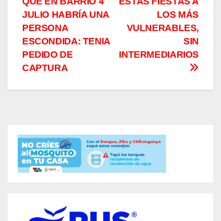
QUE EN BARRIO 4
ESTAS FIESTAS A
entradas
JULIO HABRÍA UNA
LOS MÁS
PERSONA
VULNERABLES,
ESCONDIDA: TENIA
SIN
PEDIDO DE
INTERMEDIARIOS
CAPTURA