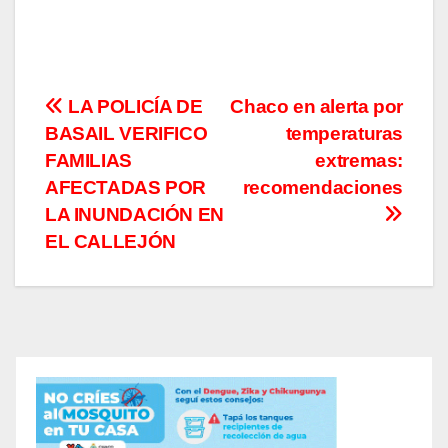
Navegación
LA POLICÍA DE
Chaco en alerta por
BASAIL VERIFICO
temperaturas
de
FAMILIAS
extremas:
entradas
AFECTADAS POR
recomendaciones
LA INUNDACIÓN EN
EL CALLEJÓN