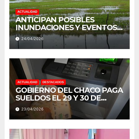
ACTUALIDAD
ANTICIPAN POSIBLES
INUNDACIONES Y EVENTOS
EXTREMOS: “PODRÍA SER UN
24/04/2026
NIÑO MUY IMPORTANTE”
ACTUALIDAD
DESTACADOS
GOBIERNO DEL CHACO PAGA
SUELDOS EL 29 Y 30 DE
ABRIL, CON EL 2% DE
23/04/2026
AUMENTO