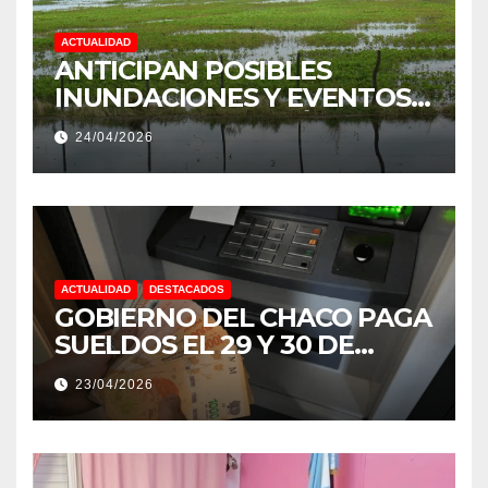
ACTUALIDAD
ANTICIPAN POSIBLES
INUNDACIONES Y EVENTOS
EXTREMOS: “PODRÍA SER UN
24/04/2026
NIÑO MUY IMPORTANTE”
ACTUALIDAD
DESTACADOS
GOBIERNO DEL CHACO PAGA
SUELDOS EL 29 Y 30 DE
ABRIL, CON EL 2% DE
23/04/2026
AUMENTO