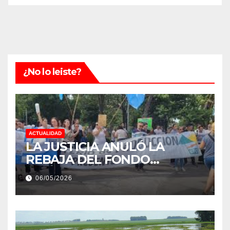
¿No lo leiste?
ACTUALIDAD
LA JUSTICIA ANULÓ LA
REBAJA DEL FONDO
ESTÍMULO A EMPLEADOS DE
06/05/2026
PRODUCCIÓN DE LA
PROVINCIA DEL CHACO