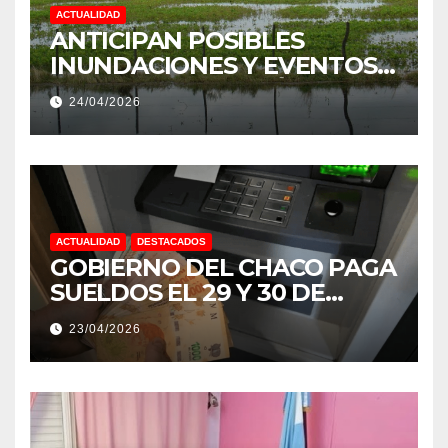
ACTUALIDAD
ANTICIPAN POSIBLES
INUNDACIONES Y EVENTOS
EXTREMOS: “PODRÍA SER UN
24/04/2026
NIÑO MUY IMPORTANTE”
ACTUALIDAD
DESTACADOS
GOBIERNO DEL CHACO PAGA
SUELDOS EL 29 Y 30 DE
ABRIL, CON EL 2% DE
23/04/2026
AUMENTO