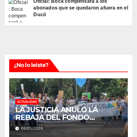
Oficial: Boca compensará a los
abonados que se quedaron afuera en el
Ducó
¿No lo leiste?
ACTUALIDAD
LA JUSTICIA ANULÓ LA
REBAJA DEL FONDO
ESTÍMULO A EMPLEADOS DE
06/05/2026
PRODUCCIÓN DE LA