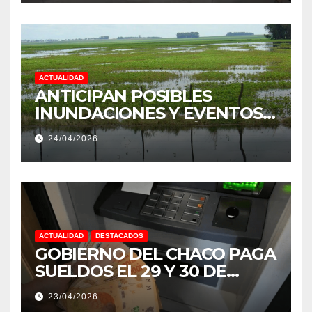
PROVINCIA DEL CHACO
ACTUALIDAD
ANTICIPAN POSIBLES
INUNDACIONES Y EVENTOS
EXTREMOS: “PODRÍA SER UN
24/04/2026
NIÑO MUY IMPORTANTE”
ACTUALIDAD
DESTACADOS
GOBIERNO DEL CHACO PAGA
SUELDOS EL 29 Y 30 DE
ABRIL, CON EL 2% DE
23/04/2026
AUMENTO