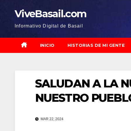
Saltar
ViveBasail.com
al
contenido
Informativo Digital de Basail
INICIO
HISTORIAS DE MI GENTE
SALUDAN A LA 
NUESTRO PUEBL
MAR 22, 2024