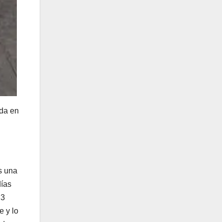
ida en
s una
días
 3
e y lo