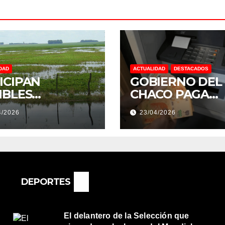
DAD
ACTUALIDAD
DESTACADOS
ICIPAN
GOBIERNO DEL
IBLES
CHACO PAGA
NDACIONES Y
SUELDOS EL 29 
4/2026
23/04/2026
NTOS
DE ABRIL, CON 
REMOS:
2% DE AUMENT
DRÍA SER UN
O MUY
ORTANTE”
DEPORTES
El delantero de la Selección que