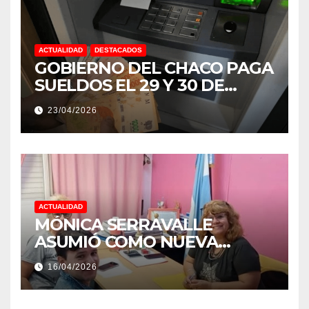
ACTUALIDAD
DESTACADOS
GOBIERNO DEL CHACO PAGA
SUELDOS EL 29 Y 30 DE
ABRIL, CON EL 2% DE
23/04/2026
AUMENTO
ACTUALIDAD
MÓNICA SERRAVALLE
ASUMIÓ COMO NUEVA
DIRECTORA DEL E.E.S. N° 82
16/04/2026
«RENÉ FAVALORO» DE
BASAIL.