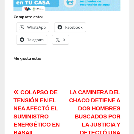
Comparte esto:
WhatsApp
Facebook
Telegram
X
Me gusta esto:
Navegación
COLAPSO DE
LA CAMINERA DEL
TENSIÓN EN EL
CHACO DETIENE A
de
NEA AFECTÓ EL
DOS HOMBRES
entradas
SUMINISTRO
BUSCADOS POR
ENERGÉTICO EN
LA JUSTICIA Y
BASAIL
DETECTÓ UNA