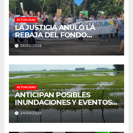
ACTUALIDAD
LA JUSTICIA ANULÓ LA
REBAJA DEL FONDO
ESTÍMULO A EMPLEADOS DE
06/05/2026
PRODUCCIÓN DE LA
PROVINCIA DEL CHACO
ACTUALIDAD
ANTICIPAN POSIBLES
INUNDACIONES Y EVENTOS
EXTREMOS: “PODRÍA SER UN
24/04/2026
NIÑO MUY IMPORTANTE”