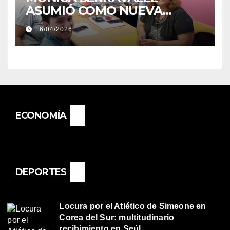
ASUMIÓ COMO NUEVA
DIRECTORA DEL E.E.S. N° 82
16/04/2026
«RENÉ FAVALORO» DE
BASAIL.
ECONOMÍA
DEPORTES
Locura por el Atlético de Simeone en
Corea del Sur: multitudinario
recibimiento en Seúl