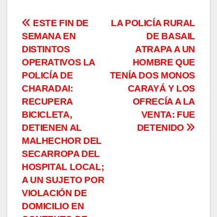
Navegación
ESTE FIN DE
LA POLICÍA RURAL
SEMANA EN
DE BASAIL
de
DISTINTOS
ATRAPA A UN
entradas
OPERATIVOS LA
HOMBRE QUE
POLICÍA DE
TENÍA DOS MONOS
CHARADAI:
CARAYÁ Y LOS
RECUPERA
OFRECÍA A LA
BICICLETA,
VENTA: FUE
DETIENEN AL
DETENIDO
MALHECHOR DEL
SECARROPA DEL
HOSPITAL LOCAL;
A UN SUJETO POR
VIOLACIÓN DE
DOMICILIO EN