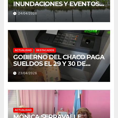
INUNDACIONES Y EVENTOS
EXTREMOS: “PODRÍA SER UN
24/04/2026
NIÑO MUY IMPORTANTE”
ACTUALIDAD
DESTACADOS
GOBIERNO DEL CHACO PAGA
SUELDOS EL 29 Y 30 DE
ABRIL, CON EL 2% DE
23/04/2026
AUMENTO
ACTUALIDAD
MÓNICA SERRAVALLE