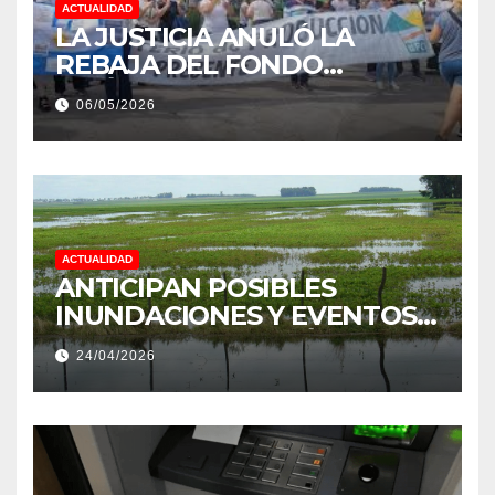
ACTUALIDAD
LA JUSTICIA ANULÓ LA
REBAJA DEL FONDO
ESTÍMULO A EMPLEADOS DE
06/05/2026
PRODUCCIÓN DE LA
PROVINCIA DEL CHACO
ACTUALIDAD
ANTICIPAN POSIBLES
INUNDACIONES Y EVENTOS
EXTREMOS: “PODRÍA SER UN
24/04/2026
NIÑO MUY IMPORTANTE”