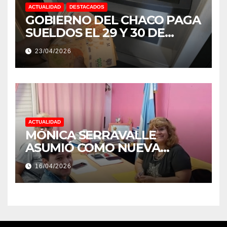
ACTUALIDAD
DESTACADOS
GOBIERNO DEL CHACO PAGA
SUELDOS EL 29 Y 30 DE
ABRIL, CON EL 2% DE
23/04/2026
AUMENTO
ACTUALIDAD
MÓNICA SERRAVALLE
ASUMIÓ COMO NUEVA
DIRECTORA DEL E.E.S. N° 82
16/04/2026
«RENÉ FAVALORO» DE
BASAIL.