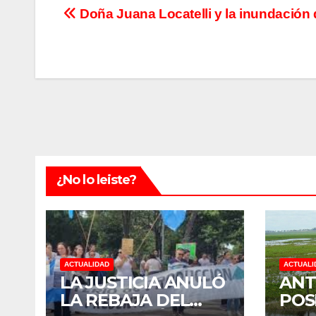
Navegación
Doña Juana Locatelli y la inundación 
de
entradas
¿No lo leiste?
ACTUALIDAD
ACTUALI
LA JUSTICIA ANULÓ
ANT
LA REBAJA DEL
POS