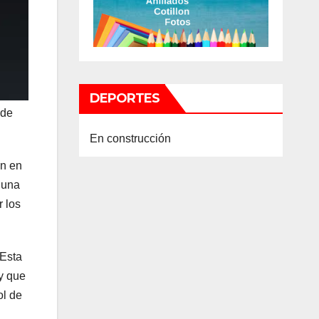
DEPORTES
 de
En construcción
en en
 una
r los
 Esta
y que
ol de