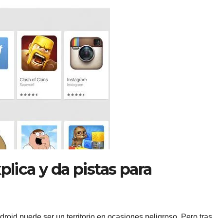
plica y da pistas para
oid puede ser un territorio en ocasiones peligroso. Pero tras