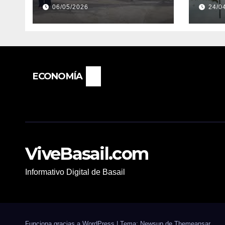
FONDO ESTÍMULO A
INU
06/05/2026
24/0
EMPLEADOS DE
EVE
PRODUCCIÓN DE LA
EXT
PROVINCIA DEL
“PO
CHACO
NIÑ
IMP
ECONOMÍA
ViveBasail.com
Informativo Digital de Basail
Funciona gracias a WordPress
|
Tema: Newsup de
Themeansar