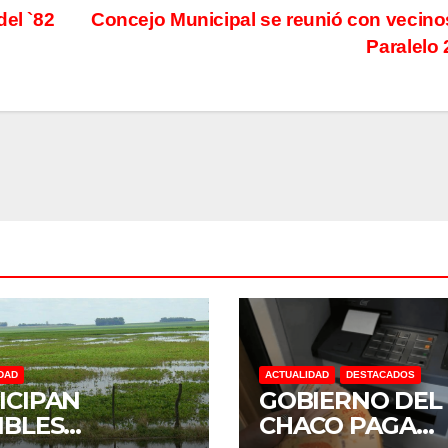
del `82
Concejo Municipal se reunió con vecino
Paralelo
DAD
ACTUALIDAD
DESTACADOS
ICIPAN
GOBIERNO DEL
IBLES
CHACO PAGA