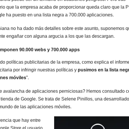
ario que la empresa acaba de proporcionar queda claro que la P
e ha puesto en una lista negra a 700.000 aplicaciones.
rniana no ha dado más detalles sobre este asunto, suponemos q
e engañar con alguna argucia a los que las descargan.
componen 90.000 webs y 700.000 apps
o políticas publicitarias de la empresa, como explica el inform
taria por infringir nuestras políticas y
pusimos en la lista neg
ones móviles
”.
e avalancha de aplicaciones perniciosas? Hemos consultado c
tienda de Google. Se trata de Selene Pinillos, una desarrollad
mundo de las aplicaciones móviles.
erencia que hay entre
Apple Store el usuario