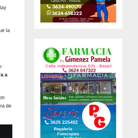
lay
ue la
e:
ra a
on
ora de