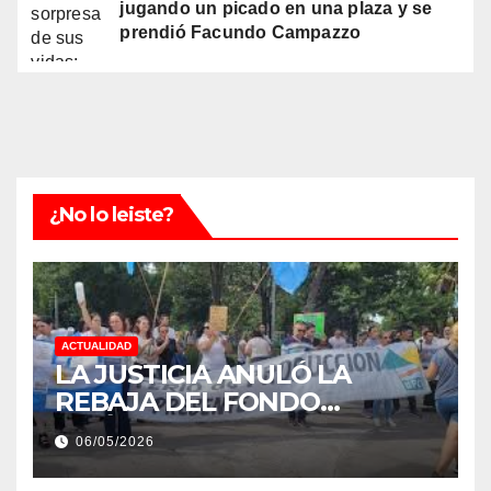
jugando un picado en una plaza y se
prendió Facundo Campazzo
¿No lo leiste?
ACTUALIDAD
LA JUSTICIA ANULÓ LA
REBAJA DEL FONDO
ESTÍMULO A EMPLEADOS DE
06/05/2026
PRODUCCIÓN DE LA
PROVINCIA DEL CHACO