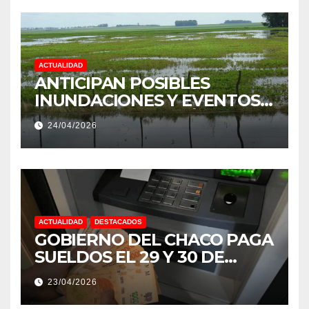
ACTUALIDAD
ANTICIPAN POSIBLES
INUNDACIONES Y EVENTOS
EXTREMOS: “PODRÍA SER UN
24/04/2026
NIÑO MUY IMPORTANTE”
ACTUALIDAD
DESTACADOS
GOBIERNO DEL CHACO PAGA
SUELDOS EL 29 Y 30 DE
ABRIL, CON EL 2% DE
23/04/2026
AUMENTO