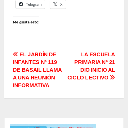
Telegram
X
Me gusta esto:
Navegación
EL JARDÍN DE
LA ESCUELA
INFANTES N° 119
PRIMARIA N° 21
de
DE BASAIL LLAMA
DIO INICIO AL
entradas
A UNA REUNIÓN
CICLO LECTIVO
INFORMATIVA