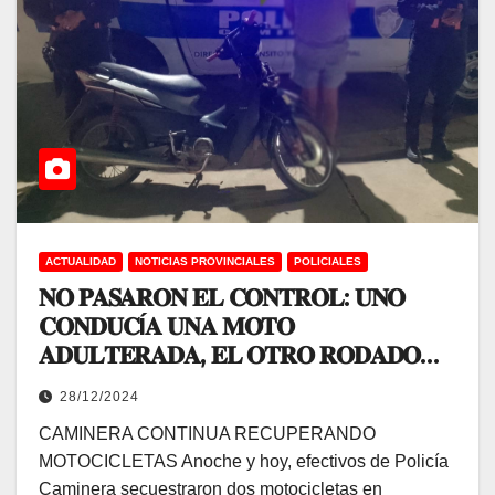
ACTUALIDAD
NOTICIAS PROVINCIALES
POLICIALES
𝐍𝐎 𝐏𝐀𝐒𝐀𝐑𝐎𝐍 𝐄𝐋 𝐂𝐎𝐍𝐓𝐑𝐎𝐋: 𝐔𝐍𝐎
𝐂𝐎𝐍𝐃𝐔𝐂Í𝐀 𝐔𝐍𝐀 𝐌𝐎𝐓𝐎
𝐀𝐃𝐔𝐋𝐓𝐄𝐑𝐀𝐃𝐀, 𝐄𝐋 𝐎𝐓𝐑𝐎 𝐑𝐎𝐃𝐀𝐃𝐎
𝐄𝐑𝐀 𝐑𝐎𝐁𝐀𝐃𝐎
28/12/2024
CAMINERA CONTINUA RECUPERANDO
MOTOCICLETAS Anoche y hoy, efectivos de Policía
Caminera secuestraron dos motocicletas en