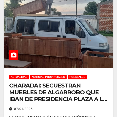
ACTUALIDAD
NOTICIAS PROVINCIALES
POLICIALES
CHARADAI: SECUESTRAN
MUEBLES DE ALGARROBO QUE
IBAN DE PRESIDENCIA PLAZA A LA
LOCALIDAD DE VERA SANTA FE
07/01/2025