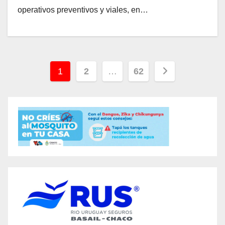
operativos preventivos y viales, en…
Paginación
1
2
…
62
de
entradas