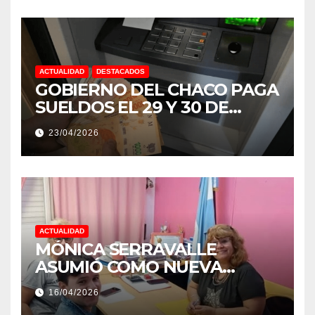
ACTUALIDAD
DESTACADOS
GOBIERNO DEL CHACO PAGA
SUELDOS EL 29 Y 30 DE
ABRIL, CON EL 2% DE
23/04/2026
AUMENTO
ACTUALIDAD
MÓNICA SERRAVALLE
ASUMIÓ COMO NUEVA
DIRECTORA DEL E.E.S. N° 82
16/04/2026
«RENÉ FAVALORO» DE