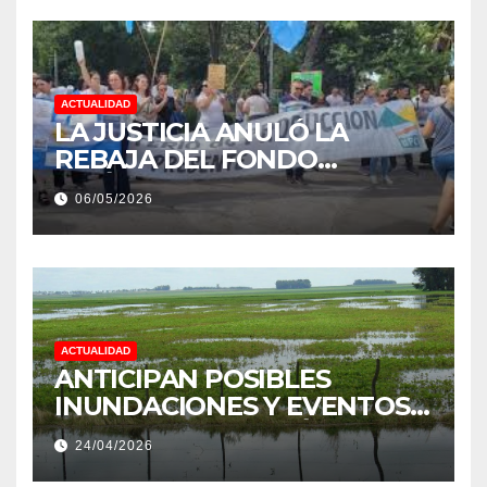
ACTUALIDAD
LA JUSTICIA ANULÓ LA
REBAJA DEL FONDO
ESTÍMULO A EMPLEADOS DE
06/05/2026
PRODUCCIÓN DE LA
PROVINCIA DEL CHACO
ACTUALIDAD
ANTICIPAN POSIBLES
INUNDACIONES Y EVENTOS
EXTREMOS: “PODRÍA SER UN
24/04/2026
NIÑO MUY IMPORTANTE”