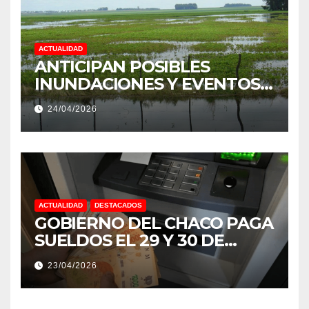
ACTUALIDAD
ANTICIPAN POSIBLES
INUNDACIONES Y EVENTOS
EXTREMOS: “PODRÍA SER UN
24/04/2026
NIÑO MUY IMPORTANTE”
ACTUALIDAD
DESTACADOS
GOBIERNO DEL CHACO PAGA
SUELDOS EL 29 Y 30 DE
ABRIL, CON EL 2% DE
23/04/2026
AUMENTO