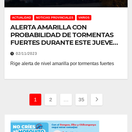
ACTUALIDAD
NOTICIAS PROVINCIALES
VARIOS
ALERTA AMARILLA CON
PROBABILIDAD DE TORMENTAS
FUERTES DURANTE ESTE JUEVES
EN LA PROVINCIA
02/11/2023
Rige alerta de nivel amarilla por tormentas fuertes
Paginación
1
2
…
35
de
entradas