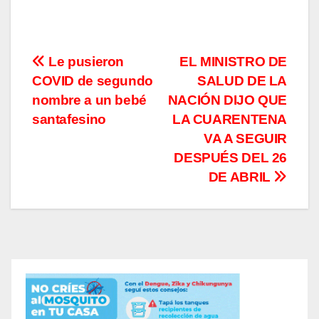
Navegación
Le pusieron
EL MINISTRO DE
COVID de segundo
SALUD DE LA
de
nombre a un bebé
NACIÓN DIJO QUE
entradas
santafesino
LA CUARENTENA
VA A SEGUIR
DESPUÉS DEL 26
DE ABRIL