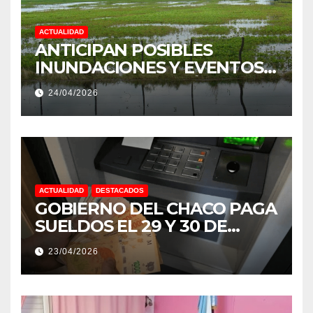
ACTUALIDAD
ANTICIPAN POSIBLES
INUNDACIONES Y EVENTOS
EXTREMOS: “PODRÍA SER UN
24/04/2026
NIÑO MUY IMPORTANTE”
ACTUALIDAD
DESTACADOS
GOBIERNO DEL CHACO PAGA
SUELDOS EL 29 Y 30 DE
ABRIL, CON EL 2% DE
23/04/2026
AUMENTO