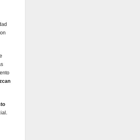
idad
ion
e
as
iento
ezcan
sto
ial.