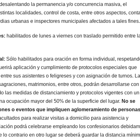
 desalentando la permanencia y/o concurrencia masiva, el
tintas localidades, control de costa, entre otros aspectos, con
rdias urbanas e inspectores municipales afectados a tales fines.
es:
habilitados de lunes a viernes con traslado permitido entre l
al:
Sólo habilitados para oración en forma individual, respetand
querirá aplicación y cumplimiento de protocolos especiales que
entre sus asistentes o feligreses y con asignación de turnos. L
agraciones, matrimonios, entre otros, podrán desarrollarse con 
 las medidas de distanciamiento y protocolos vigentes con un
a ocupación mayor del 50% de la superficie del lugar.
No se
ciones o eventos que impliquen aglomeramiento de personas
acultados para realizar visitas a domicilio para asistencia y
iliación podrá celebrarse empleando los confesionarios debida
e lo contrario en otro lugar se deberá guardar la distancia míni