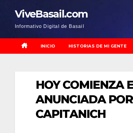
Saltar
ViveBasail.com
al
contenido
Informativo Digital de Basail
INICIO
HISTORIAS DE MI GENTE
HOY COMIENZA 
ANUNCIADA POR
CAPITANICH