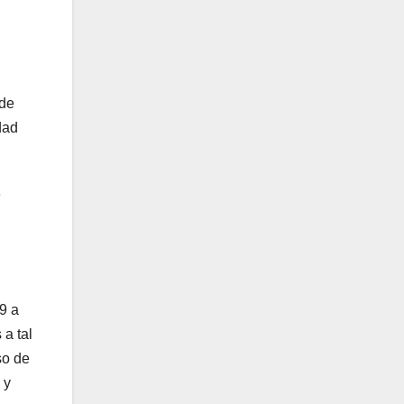
 de
dad
e
9 a
 a tal
so de
 y