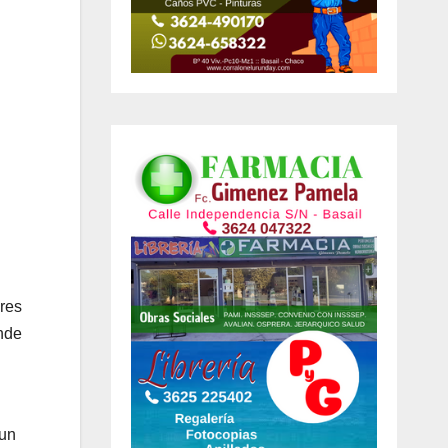
ores
nde
 un