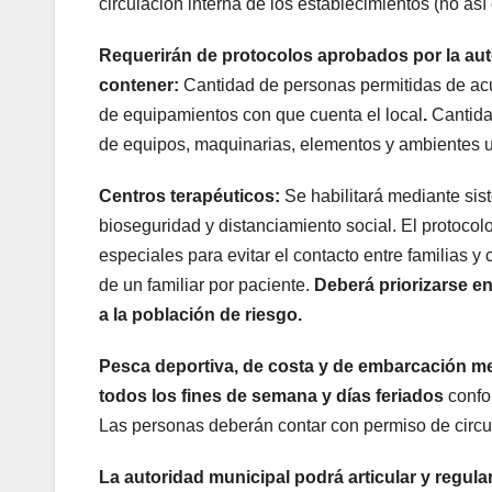
circulación interna de los establecimientos (no así 
Requerirán de protocolos aprobados por la auto
contener:
Cantidad de personas permitidas de acu
de equipamientos con que cuenta el local
.
Cantidad
de equipos, maquinarias, elementos y ambientes ut
Centros terapéuticos:
Se habilitará mediante sis
bioseguridad y distanciamiento social. El protocol
especiales para evitar el contacto entre familias 
de un familiar por paciente.
Deberá priorizarse en
a la población de riesgo.
Pesca deportiva, de costa y de embarcación m
todos los fines de semana y días feriados
confo
Las personas deberán contar con permiso de circu
La autoridad municipal podrá articular y regul