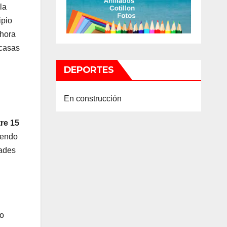
la
ipio
ahora
 casas
DEPORTES
En construcción
re 15
iendo
dades
eo