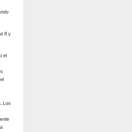
tando
as 8 y
o el
as
el
.
Los
mente
ma