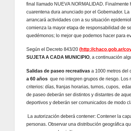
final llamado NUEVA NORMALIDAD. Finalmente hoy 
cuarentena dura anunciado por el Gobernador. La
arrancará actividades con a su situación epidemi
comienza la mayor etapa de responsabilidad de se
quedémonos; lo mejor que podemos hacer para evit
Según el Decreto 843/20
(http://chaco.gob.ar/co
SUJETA A CADA MUNICIPIO
, a continuación alg
Salidas de paseo recreativas
a 1000 metros del d
a 60 años
que no integren grupos de riesgo. Los mu
criterios: días, franjas horarias, turnos, cupos, e
de paseo deberán ser distintos y distantes de aquel
deportivos y deberán ser comunicados de modo clar
La autorización deberá contener: Contener la capa
personas. Observar una distribución geográfica qu