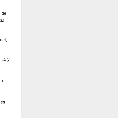
s de
cia,
uet,
e 15 y
an
des