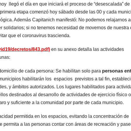
llegó el día en que iniciará el proceso de “desescalada” de 
 primera etapa comenzó hoy sábado desde las 00 y cada munic
ológica. Además Capitanich manifestó: No podemos relajarnos 
r solidarios; si no tenemos necesidad de movernos de nuestra
ar que el coronavirus trascienda.
vid19/decretos/843.pdf)
en su anexo detalla las actividades
unas:
omicilio de cada persona: Se habilitan solo para
personas ent
nicipios habilitarán los espacios previstos a tal fin, establec
dades, y ámbitos autorizados. Los lugares habilitados para activi
los destinados al desarrollo de actividades de ejercicio físico o
o y suficiente a la comunidad por parte de cada municipio.
cidad permitida en los espacios, evitando la concentración de
e permita a las personas contar con áreas de recreación y pas