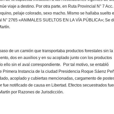
e viaje a destino. Por otra parte, en Ruta Provincial N° 7 Acc.
 equino, pelaje colorado, sexo macho. Mismo se hallaba suelto e
ncial N° 2765 «ANIMALES SUELTOS EN LA VÍA PÚBLICA»; Se d
artín.
paso de un camión que transportaba productos forestales sin la
ento, dos en auxilios y en su acoplado junto con los productos
do ello sin el aval correspondiente. Por tal motivo, se entabló
de Primera Instancia de la ciudad Presidencia Roque Sáenz Pe
dado, acoplado y cubiertas mencionadas, cargamento de poste
or fue notificado de causa en Libertad. Efectos secuestrados fue
Martín por Razones de Jurisdicción.