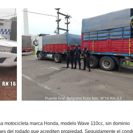
na motocicleta marca Honda, modelo Wave 110cc, sin dominio
nes del rodado que acrediten propiedad. Seguidamente el cond