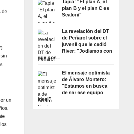
Tapia: "El plan A, el
plan B y el plan C es
s de
Scaloni"
La revelación del DT
de Peñarol sobre el
juvenil que le cedió
2)
River: "Jodíamos con
 sin
que nos...
al
El mensaje optimista
de Álvaro Montero:
"Estamos en busca
de ser ese equipo
ideal"
por un
ños,
nte
 los