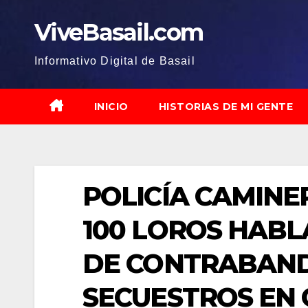
Saltar
ViveBasail.com
al
contenido
Informativo Digital de Basail
INICIO
HISTORIAS DE MI GENTE
POLICÍA CAMINE
100 LOROS HAB
DE CONTRABAND
SECUESTROS EN 