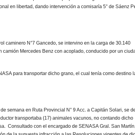
ional en libertad, dando intervención a comisaría 5° de Sáenz 
ol caminero N°7 Gancedo, se intervino en la carga de 30.140
n un camión Mercedes Benz con acoplado, conducido por un ciu
ASA para transportar dicho grano, el cual tenía como destino l
n de semana en Ruta Provincial N° 9 Acc. a Capitán Solari, se d
ductor transportaba (17) animales vacunos, no contando dicho
asa. Consultado con el encargado de SENASA Gral. San Martín
ción de la supuesta infracción a las Resoluciones vigentes de di